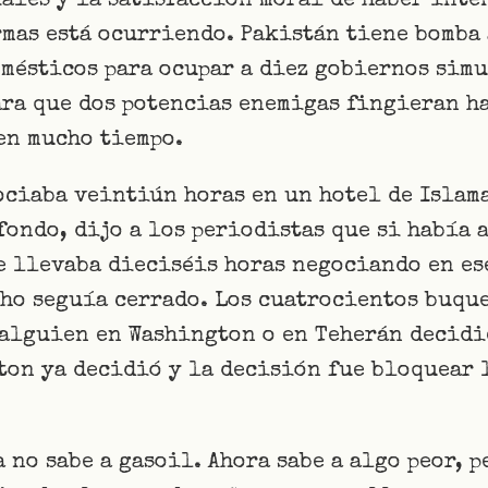
ales y la satisfacción moral de haber inte
rmas está ocurriendo. Pakistán tiene bomba
mésticos para ocupar a diez gobiernos simu
ra que dos potencias enemigas fingieran ha
 en mucho tiempo.
ociaba veintiún horas en un hotel de Islam
fondo, dijo a los periodistas que si había 
e llevaba dieciséis horas negociando en es
cho seguía cerrado. Los cuatrocientos buqu
 alguien en Washington o en Teherán decidi
ton ya decidió y la decisión fue bloquear l
 no sabe a gasoil. Ahora sabe a algo peor, p