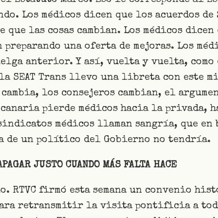
el Estatuto Marco. Eso le corresponde al Es
ndo. Los médicos dicen que los acuerdos de 
 que las cosas cambian. Los médicos dicen 
n preparando una oferta de mejoras. Los méd
elga anterior. Y así, vuelta y vuelta, como
 la SEAT Trans llevo una libreta con este 
 cambia, los consejeros cambian, el argumen
canaria pierde médicos hacia la privada, h
 sindicatos médicos llaman sangría, que en 
a de un político del Gobierno no tendría.
 APAGAR JUSTO CUANDO MÁS FALTA HACE
io. RTVC firmó esta semana un convenio his
ara retransmitir la visita pontificia a to