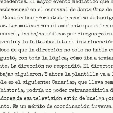
recedentes. El mayor evento mediático que h
pazdescanse) en el carnaval de Santa Cruz de
 Canaria han presentado preaviso de huelga 
as. Los motivos son el ambiente que reina e
eneral, las bajas médicas por riesgos psico
venio y la falta absoluta de interlocución
ose de que la dirección no solo no habla c
untó, con toda la lógica, cómo iba a trata
te. La dirección no respondió. El director
bajas siguieron. Y ahora la plantilla va a 
ble es el siguiente: Canarias, que lleva se
 historia, podría no poder retransmitirla 
dores de esa televisión están de huelga po
unto. Es un mérito de coordinación inversa